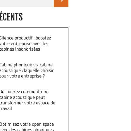
RÉCENTS
Silence productif : boostez
votre entreprise avec les
cabines insonorisées
Cabine phonique vs. cabine
acoustique : laquelle choisir
pour votre entreprise ?
Découvrez comment une
cabine acoustique peut
transformer votre espace de
travail
Optimisez votre open space
avec des cabines phoniques