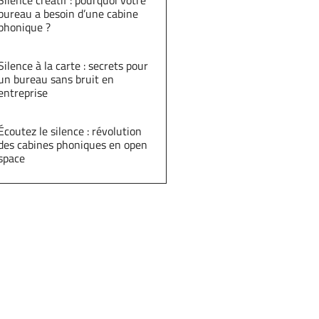
Silence créatif : pourquoi votre
bureau a besoin d’une cabine
phonique ?
Silence à la carte : secrets pour
un bureau sans bruit en
entreprise
Écoutez le silence : révolution
des cabines phoniques en open
space