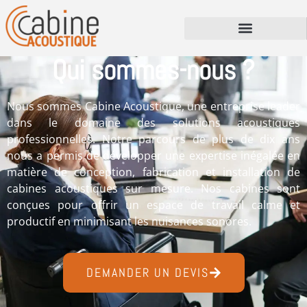
Qui sommes-nous ?
Nous sommes Cabine Acoustique, une entreprise leader
dans le domaine des solutions acoustiques
professionnelles. Notre parcours de plus de dix ans
nous a permis de développer une expertise inégalée en
matière de conception, fabrication et installation de
cabines acoustiques sur mesure. Nos cabines sont
conçues pour offrir un espace de travail calme et
productif en minimisant les nuisances sonores.
DEMANDER UN DEVIS